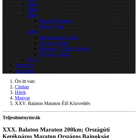
2003
2004
2005
Balaton Maraton
Tihany Túra
2009
Bringahiradó-képek
X-Iont - képek
Balasport - Videó előzetes
Velo.hu - Videó
2010
Partnerek
Kapcsolat
Ön itt van:
Címlap
Hírek
Magyar
XXV. Balaton Maraton Élő Közvetítés
Teljesítménytúrák
XXX. Balaton Maraton 200km; Országúti
Kerékpáros Maraton Országos Bajnokság