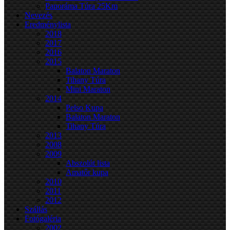
Panoráma Túra 25Km
Nevezés
Eredménylista
2018
2017
2016
2015
Balaton Maraton
Tihany Túra
Mini Maraton
2014
Pelso Kupa
Balaton Maraton
Tihany Túra
2013
2008
2009
Abszolút lista
Amatőr kupa
2010
2011
2012
Szállás
Fotógaléria
2002