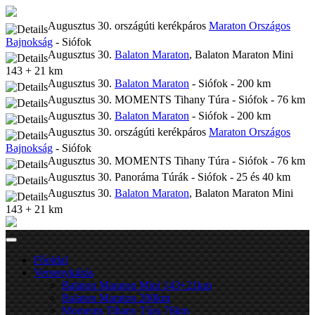
Augusztus 30. országúti kerékpáros
Maraton Országos
Bajnokság
- Siófok
Augusztus 30.
Balaton Maraton
, Balaton Maraton Mini
143 + 21 km
Augusztus 30.
Balaton Maraton
- Siófok - 200 km
Augusztus 30. MOMENTS Tihany Túra - Siófok - 76 km
Augusztus 30.
Balaton Maraton
- Siófok - 200 km
Augusztus 30. országúti kerékpáros
Maraton Országos
Bajnokság
- Siófok
Augusztus 30. MOMENTS Tihany Túra - Siófok - 76 km
Augusztus 30. Panoráma Túrák - Siófok - 25 és 40 km
Augusztus 30.
Balaton Maraton
, Balaton Maraton Mini
143 + 21 km
Főoldal
Versenykiírás
Balaton Maraton Mini 143+21km
Balaton Maraton 200km
Moments Tihany Túra 76km